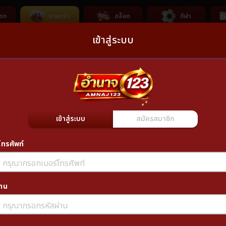
ตก
บาคาร่า
สล็อต
กีฬา
เข้าสู่ระบบ
เข้าสู่ระบบ
สมัครสมาชิก
โทรศัพท์
กรุณากรอกเบอร์โทรศัพท์
a
PrettyGame Portal
WmCasino
่าน
กรุณากรอกรหัสผ่าน