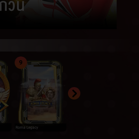
9
10
11
Mahjong Wins
GOLDEN
Roma Legacy