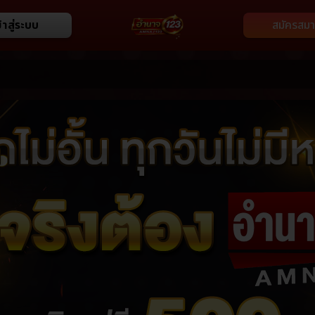
ข้าสู่ระบบ
สมัครสมา