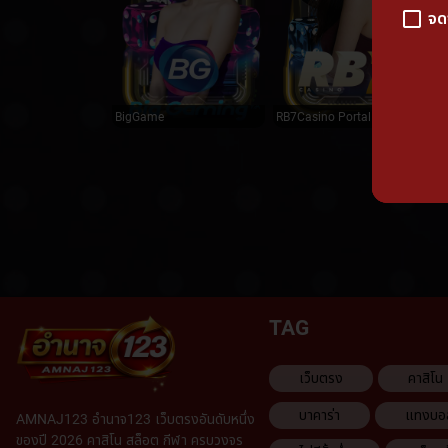
จด
BigGame
RB7Casino Portal
E
TAG
เว็บตรง
คาสิโน
บาคาร่า
แทงบอ
AMNAJ123 อำนาจ123 เว็บตรงอันดับหนึ่ง
ของปี 2026 คาสิโน สล็อต กีฬา ครบวงจร