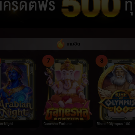
เกมฮิต
7
8
Rise of Olympus 100
an Night
Ganesha Fortune