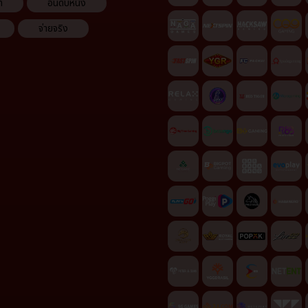
้
อันดับหนึ่ง
จ่ายจริง