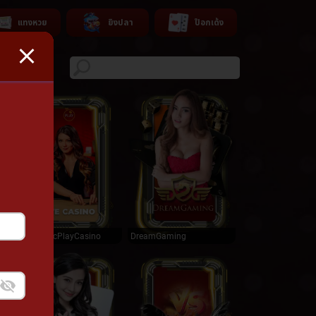
แทงหวย
ยิงปลา
ป๊อกเด้ง
PragmaticPlayCasino
DreamGaming